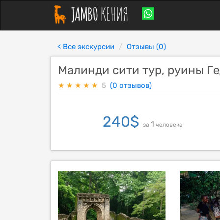
< Все экскурсии
Отзывы (0)
Малинди сити тур, руины Ге
★
★
★
★
★
5
(0 отзывов)
240
$
1
за
человека