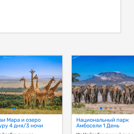
аи Мара и озеро
Национальный парк
уру 4 дня/3 ночи
Амбосели 1 День