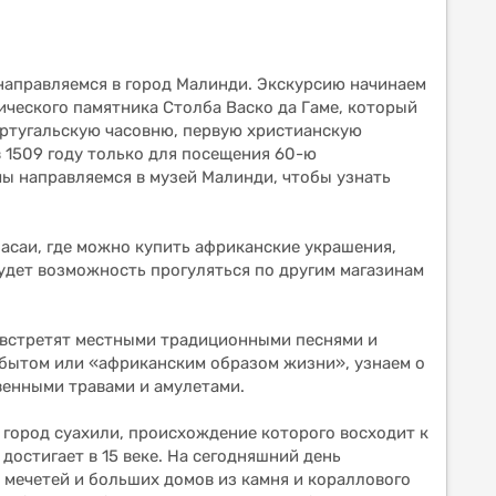
 направляемся в город Малинди. Экскурсию начинаем
ического памятника Столба Васко да Гаме, который
ортугальскую часовню, первую христианскую
 1509 году только для посещения 60-ю
мы направляемся в музей Малинди, чтобы узнать
асаи, где можно купить африканские украшения,
будет возможность прогуляться по другим магазинам
с встретят местными традиционными песнями и
 бытом или «африканским образом жизни», узнаем о
венными травами и амулетами.
 город суахили, происхождение которого восходит к
 достигает в 15 веке. На сегодняшний день
 мечетей и больших домов из камня и кораллового