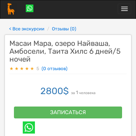
Toggl
naviga
< Все экскурсии
Отзывы (0)
Масаи Мара, озеро Найваша,
Амбосели, Таита Хилс 6 дней/5
ночей
★
★
★
★
★
5
(0 отзывов)
2800
$
1
за
человека
ЗАПИСАТЬСЯ