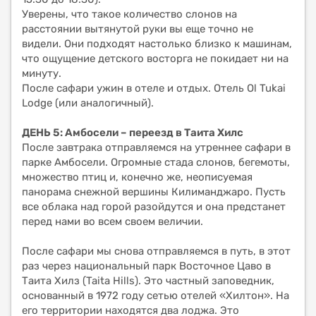
Уверены, что такое количество слонов на
расстоянии вытянутой руки вы еще точно не
видели. Они подходят настолько близко к машинам,
что ощущение детского восторга не покидает ни на
минуту.
После сафари ужин в отеле и отдых. Отель Ol Tukai
Lodge (или аналогичный).
ДЕНЬ 5: Амбосели – переезд в Таита Хилс
После завтрака отправляемся на утреннее сафари в
парке Амбосели. Огромные стада слонов, бегемоты,
множество птиц и, конечно же, неописуемая
панорама снежной вершины Килиманджаро. Пусть
все облака над горой разойдутся и она предстанет
перед нами во всем своем величии.
После сафари мы снова отправляемся в путь, в этот
раз через национальный парк Восточное Цаво в
Таита Хилз (Taita Hills). Это частный заповедник,
основанный в 1972 году сетью отелей «Хилтон». На
его территории находятся два лоджа. Это