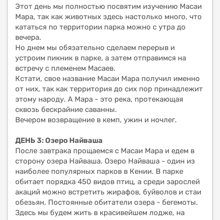
Этот день мы полностью посвятим изучению Масаи
Мара, так как животных здесь настолько много, что
кататься no территории парка можно с утра до
вечера.
Но днем мы обязательно сделаем перерыв и
устроим пикник в парке, а затем отправимся на
встречу с племенем Масаев.
Кстати, свое название Масаи Мара получил именно
от них, так как территория до сих пор принадлежит
этому народу. А Мара - это река, протекающая
сквозь бескрайние саванны.
Вечером возвращение в кемп, ужин и ночлег.
ДЕНЬ 3: Озеро Найваша
После завтрака прощаемся с Масаи Мара и едем в
сторону озера Найваша. Озеро Найваша - один из
наиболее популярных парков в Кении. В парке
обитает порядка 450 видов птиц, а среди зарослей
акаций можно встретить жирафов, буйволов и стаи
обезьян. Постоянные обитатели озера - бегемоты.
Здесь мы будем жить в красивейшем лодже, на