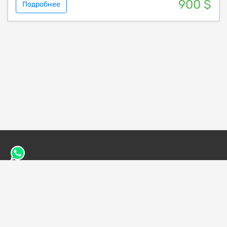
900 $
Подробнее
Сафари в Кении
Экскурсии в Кении
Сафари на Занзибаре
Политика конфиденциальности