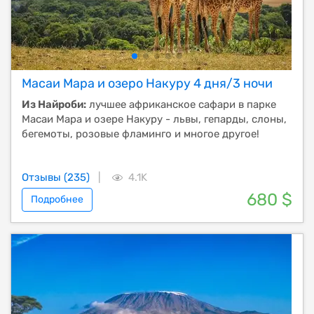
Масаи Мара и озеро Накуру 4 дня/3 ночи
Из Найроби:
лучшее африканское сафари в парке
Масаи Мара и озере Накуру - львы, гепарды, слоны,
бегемоты, розовые фламинго и многое другое!
Отзывы (235)
|
4.1K
680 $
Подробнее