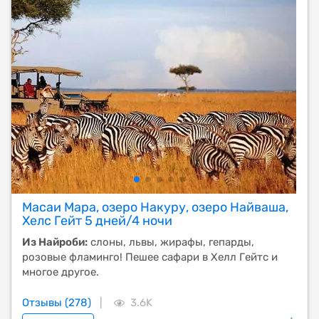
Масаи Мара, озеро Накуру, озеро Найваша,
Хелс Гейт 5 дней/4 ночи
Из Найроби:
слоны, львы, жирафы, гепарды,
розовые фламинго! Пешее сафари в Хелл Гейтс и
многое другое.
Отзывы (278)
|
3.6K