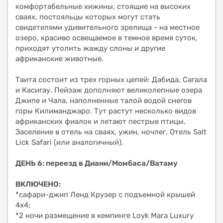
комфортабельные хижины, стоящие на высоких
сваях, постояльцы которых могут стать
свидетелями удивительного зрелища - на местное
озеро, красиво освещаемое в темное время суток,
приходят утолить жажду слоны и другие
африканские животные.
Таита состоит из трех горных цепей: Дабида, Сагала
и Касигау. Пейзаж дополняют великолепные озера
Джипе и Чала, наполненные талой водой снегов
горы Килиманджаро. Тут растут несколько видов
африканских фиалок и летают пестрые птицы.
Заселение в отель на сваях, ужин, ночлег. Отель Salt
Lick Safari (или аналогичный).
ДЕНЬ 6: переезд в Диани/Момбаса/Ватаму
ВКЛЮЧЕНО:
*сафари-джип Ленд Крузер с подъемной крышей
4х4;
*2 ночи размещение в кемпинге Loyk Mara Luxury