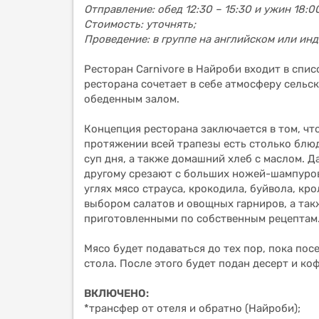
Отправление: обед 12:30 – 15:30 и ужин 18:00
Стоимость: уточнять;
Проведение: в группе на английском или ин
Ресторан Carnivore в Найроби входит в спи
ресторана сочетает в себе атмосферу сельс
обеденным залом.
Концепция ресторана заключается в том, что
протяжении всей трапезы есть столько блюд
суп дня, а также домашний хлеб с маслом. 
другому срезают с больших ножей-шампуров
углях мясо страуса, крокодила, буйвола, к
выбором салатов и овощных гарниров, а та
приготовленными по собственным рецептам
Мясо будет подаваться до тех пор, пока пос
стола. После этого будет подан десерт и коф
ВКЛЮЧЕНО:
*трансфер от отеля и обратно (Найроби);