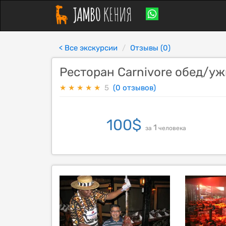
< Все экскурсии
Отзывы (0)
Ресторан Carnivore обед/у
★
★
★
★
★
5
(0 отзывов)
100
$
1
за
человека