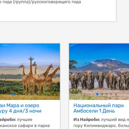
 гида (группа)/русскоговорящего гида
аи Мара и озеро
Национальный парк
уру 4 дня/3 ночи
Амбосели 1 День
айроби:
лучшее
Из Найроби:
лучший вид 
канское сафари в парке
гору Килиманджаро, бол