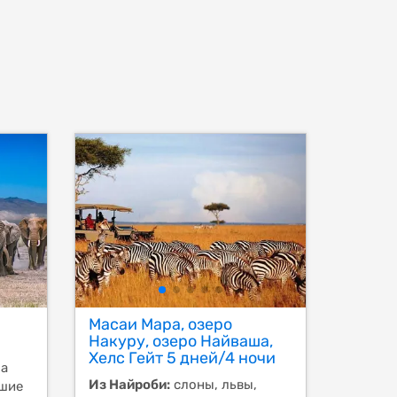
Масаи Мара, озеро
Накуру, озеро Найваша,
Хелс Гейт 5 дней/4 ночи
на
Из Найроби:
слоны, львы,
ьшие