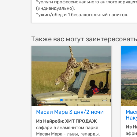
*услуги профессионального англоговорящего
(индивидуально);
*ужин/обед и 1 безалкогольный напиток.
Также вас могут заинтересовать
Масаи Мара 3 дня/2 ночи
Мас
Нак
Из Найроби: ХИТ ПРОДАЖ
Из Н
сафари в знаменитом парке
афри
Масаи Мара - львы, гепарды,